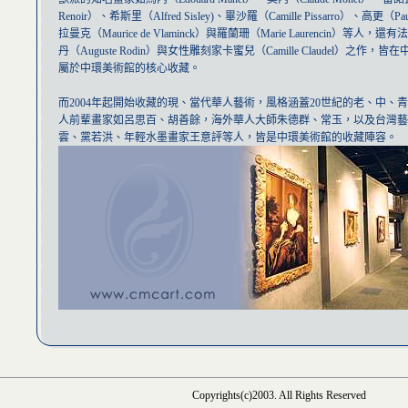
Renoir）、希斯里（Alfred Sisley)、畢沙羅（Camille Pissarro）、高更（Pa
拉曼克（Maurice de Vlaminck）與羅蘭珊（Marie Laurencin）等人
丹（Auguste Rodin）與女性雕刻家卡蜜兒（Camille Claudel）之作
屬於中環美術館的核心收藏。
而2004年起開始收藏的現、當代華人藝術，風格涵蓋20世紀的老、中、
人前輩畫家如呂思百、胡善餘，海外華人大師朱德群、常玉，以及台灣藝
雲、黨若洪、年輕水墨畫家王意評等人，皆是中環美術館的收藏陣容。
Copyrights(c)2003. All Rights Reserved