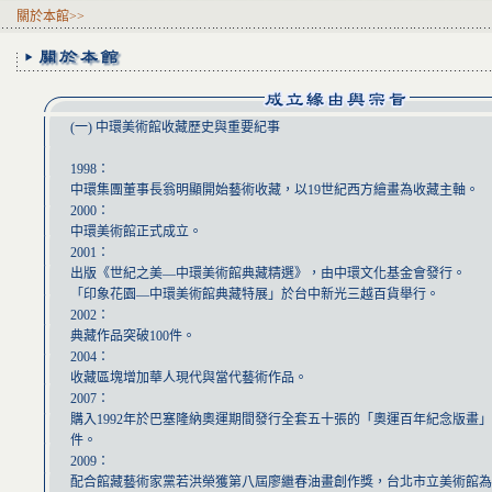
關於本館>>
(一) 中環美術館收藏歷史與重要紀事
1998：
中環集團董事長翁明顯開始藝術收藏，以19世紀西方繪畫為收藏主軸。
2000：
中環美術館正式成立。
2001：
出版《世紀之美—中環美術館典藏精選》，由中環文化基金會發行。
「印象花園—中環美術館典藏特展」於台中新光三越百貨舉行。
2002：
典藏作品突破100件。
2004：
收藏區塊增加華人現代與當代藝術作品。
2007：
購入1992年於巴塞隆納奧運期間發行全套五十張的「奧運百年紀念版畫」
件。
2009：
配合館藏藝術家黨若洪榮獲第八屆廖繼春油畫創作獎，台北市立美術館為