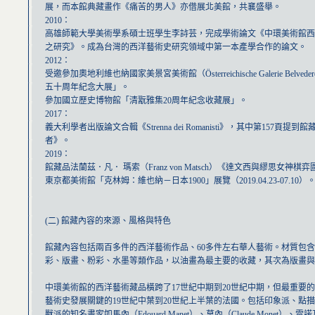
展，而本館典藏畫作《痛苦的男人》亦借展北美館，共襄盛舉。
2010：
高雄師範大學美術學系碩士班學生李詩芸，完成學術論文《中環美術館西
之研究》。成為台灣的西洋藝術史研究領域中第一本產學合作的論文。
2012：
受邀參加奧地利維也納國家美景宮美術館（Österreichische Galerie Belve
五十周年紀念大展」。
參加國立歷史博物館「清翫雅集20周年紀念收藏展」。
2017：
義大利學者出版論文合輯《Strenna dei Romanisti》，其中第157頁提
者》。
2019：
館藏品法蘭茲．凡． 瑪索（Franz von Matsch）《達文西與繆思女神
東京都美術館「克林姆：維也納－日本1900」展覽（2019.04.23-07.10）
(二) 館藏內容的來源、風格與特色
館藏內容包括兩百多件的西洋藝術作品、60多件左右華人藝術。材質包
彩、版畫、粉彩、水墨等類作品，以油畫為最主要的收藏，其次為版畫與
中環美術館的西洋藝術藏品橫跨了17世紀中期到20世紀中期，但最重要
藝術史發展關鍵的19世紀中葉到20世紀上半葉的法國。包括印象派、點
獸派的知名畫家如馬內（Edouard Manet）、莫內（Claude Monet）、雷諾瓦（Pi