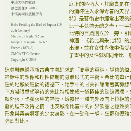
中環美術館收藏
庭上的斟酒人，其職責是在
數位圖像(C)2003
的酒杯注入永保青春的天界
中環美術館版權所有
特》是藝術史中經常出現的
Hebe Feeding the Bird of Jupiter (19-
比一手執持天釀之壺，一手
20th Century)
比特的巨鷹則立於一旁，引
Marble，Height: 92 cm
神酒。《希比與朱比特》的
Joseph Cassaigne, 1871-?
出現，並在女性肖像中備受
French (1871-?)
CMCART Collection
了畫中的女性就如同希比一
Copyright © 2003
這尊雕像繼承新古典主義追求的「高貴的單純，靜穆的偉
神話中的想像和理性節制的身體形式的平衡。希比的舉止
隱約地顯於飄動的裙裾下，她手中的甘美神釀隨著其弧線
下方凝眼垂望等待的朱比特相連成一道極佳的動線循環。
翅外張，墊腳張望的神情，透露出一種向外及向上拉拒的
發的迫不及待之情，也突顯希比壺中的神界飲品之極致美
形象與柔美婀娜的少女身影，在一動和一靜，狂野和優雅
強烈對比。