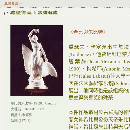
典藏欣賞>>
《希比與朱比特》
喬瑟夫．卡塞涅出生於法
(Toulouse)，他曾經到
居葉赫(Jean-Alexandre-Josep
1900)、梅希耶(Antonin Mer
巴杜(Jules Labatut)
次在法國藝術家沙龍(Salon des Ar
展出，他同時也是該組織的成
更獲得榮譽獎的殊榮。
希比與朱比特 (19-20th Century)
大理石，Height: 92 cm
本件作品取材於古羅馬的神
喬瑟夫‧卡塞涅
春女神希比與象徵天帝朱比
法國 (1871-?)
神話，希比是朱比特與天后