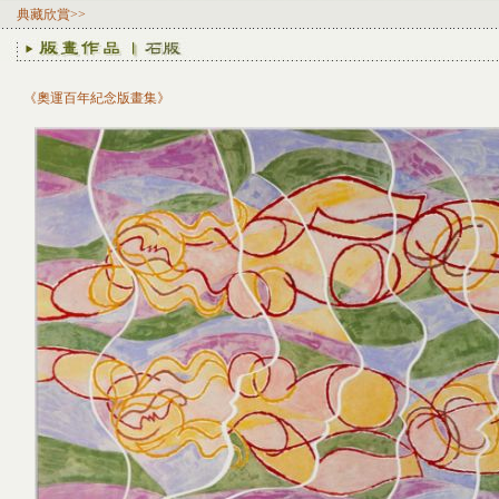
典藏欣賞>>
《奧運百年紀念版畫集》