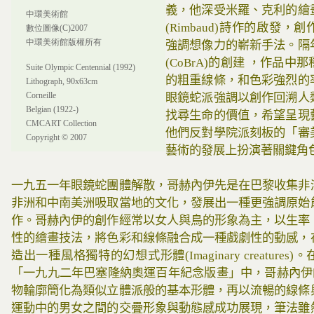
義，他深受米羅、克利的繪
中環美術館
(Rimbaud)詩作的啟發
數位圖像(C)2007
中環美術館版權所有
強調想像力的嶄新手法。隔
(CoBrA)的創建 ，作品
Suite Olympic Centennial (1992)
的粗重線條，和色彩強烈的
Lithograph, 90x63cm
Corneille
眼鏡蛇派強調以創作回溯人
Belgian (1922-)
找尋生命的價值，希望呈現
CMCART Collection
他們反對學院派刻板的「審
Copyright © 2007
藝術的發展上扮演著關鍵角
一九五一年眼鏡蛇團體解散，哥赫內伊先是在巴黎收集非
非洲和中南美洲吸取當地的文化，發展出一種更強調原始
作。哥赫內伊的創作經常以女人與鳥的形象為主，以生率
性的繪畫技法，將色彩和線條融合成一種戲劇性的動感，
造出一種風格獨特的幻想式形體(Imaginary creature
「一九九二年巴塞隆納奧運百年紀念版畫」中，哥赫內伊的
物輪廓簡化為類似立體派般的基本形體，再以流暢的線條
運動中的男女之間的交疊形象與動態感成功展現，筆法雖