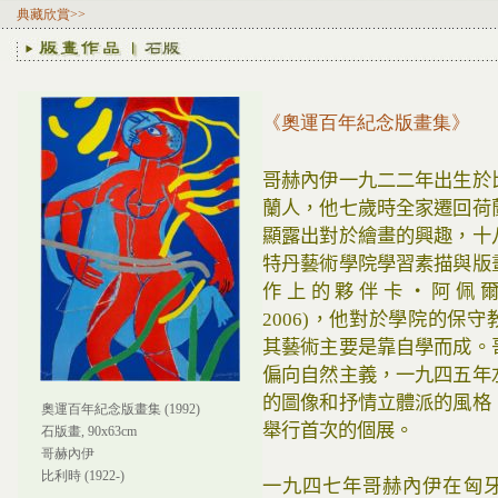
典藏欣賞>>
《奧運百年紀念版畫集》
哥赫內伊一九二二年出生於
蘭人，他七歲時全家遷回荷
顯露出對於繪畫的興趣，十
特丹藝術學院學習素描與版
作上的夥伴卡‧阿佩爾(Karl 
2006)，他對於學院的保
其藝術主要是靠自學而成。
偏向自然主義，一九四五年
的圖像和抒情立體派的風格
奧運百年紀念版畫集 (1992)
舉行首次的個展。
石版畫, 90x63cm
哥赫內伊
比利時 (1922-)
一九四七年哥赫內伊在匈