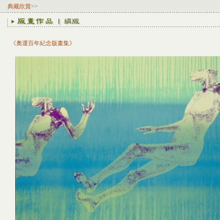
典藏欣賞>>
《奧運百年紀念版畫集》