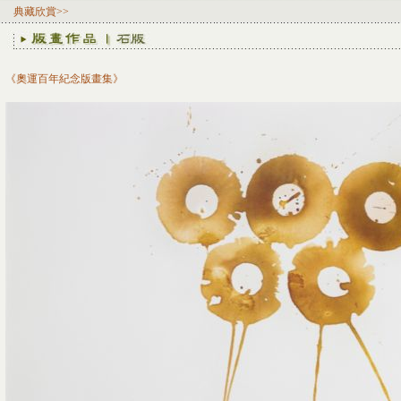
典藏欣賞>>
《奧運百年紀念版畫集》