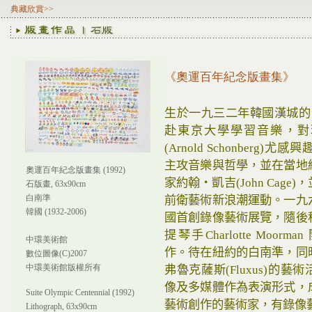
典藏欣賞>>
《奧運百年紀念版畫集》
生於一九三二年韓國漢城的
赴東京大學學習音樂，對
(Arnold Schonberg
主攻音樂與哲學，並在當地
奧運百年紀念版畫集 (1992)
家約翰‧凱吉(John Cag
石版畫, 63x90cm
白南準
前衛藝術新浪潮運動。一九
韓國 (1932-2006)
國首創錄像藝術展覽，隨後
提琴手Charlotte Moor
中環美術館
作。待在紐約的白南準，同
數位圖像(C)2007
中環美術館版權所有
弗魯克薩斯(Fluxus)的
像及多媒體作為表演形式，
Suite Olympic Centennial (1992)
藝術創作的藝術家，有錄像
Lithograph, 63x90cm