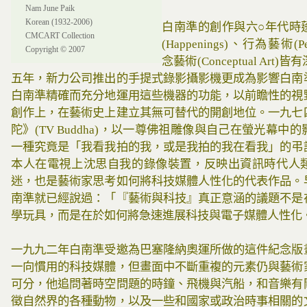
Nam June Paik
Korean (1932-2006)
白南準的創作與六○年代時
CMCART Collection
(Happenings)、行為藝術(Per
Copyright © 2007
念藝術(Conceptual Ar
五年，新力公司推出的手提式錄影攝影機更成為影響白南
白南準精確而充分地運用這些機器的功能，以前瞻性的視
創作上，在藝術史上建立其無可替代的開創地位。一九七
陀》(TV Buddha)，以一尊佛祖雕像與自己在螢光幕中
一種究竟是「我看我拍的我，或是我拍的我在看我」的弔
本人在電視上沈思自我的錄像裝置，反映出資訊時代人
迷，也是藝術家思考如何將科技媒體人性化的代表作品。
南準就已經說過：「『藝術與科技』真正意涵的議題不是
學玩具，而是在於如何將急速進展科技與電子媒體人性化
一九九二年白南準受邀為巴塞隆納奧運所做的這件紀念版
一向慣用的科技媒體，但畫面中不斷重複的元素仍與藝術
可分，他追問著時空問題的時鐘、飛機與汽船，和音樂有
徵自然界的各種動物，以及一些和國家或政治時事相關的