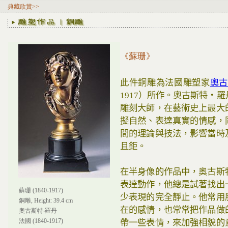
典藏欣賞>>
《蘇珊》
此件銅雕為法國雕塑家
奧
1917）所作。奧古斯特‧
雕刻大師，在藝術史上最大
擬自然、表達真實的情感，
間的理論與技法，影響當時
且鉅。
在半身像的作品中，奧古斯
表達動作，他總是試著找出
蘇珊 (1840-1917)
少表現的完全靜止。他常用
銅雕, Height: 39.4 cm
在的感情，也常常把作品做
奧古斯特‧羅丹
法國 (1840-1917)
帶一些表情，來加強相貌的