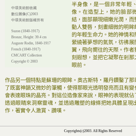
半身像，是一個非常年輕
中環美術館收藏
像。在造型上，她的臉部
數位圖像(C)2003
結，面部顯現細嫩光潤，而
中環美術館版權所有
動人雙唇，刻畫細微的明眸
Suzon (1840-1917)
的年輕生命力。她的神情和
Bronze, Height: 39.4 cm
縈繞著夢想的氣氛，彷彿展
Auguste Rodin, 1840-1917
French (1840-1917)
翼，飛向嚮往的天際。作者
CMCART Collection
刻遐想，並把它凝聚在剎那
Copyright © 2003
眼前。
作品另一個特點是蘇珊的眼眸。奧古斯特‧羅丹鑽鑿了那
了既富神韻又微妙的筆觸，使得那眼光透明發亮而且有變
會表達眼珠的晶亮。對這位造像家來說，眼神的表現就佔
透過眼睛來洞察靈魂，並透過雕塑的線條把她具體呈現
作，著實令人激賞、讚嘆。
Copyrights(c)2003. All Rights Reserved