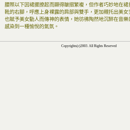
腰際以下因裙擺撩起而顯得皺摺繁複，但作者巧妙地在裙
靴的右腳，呼應上身裸露的肩部與雙手，更加襯托出美女
也賦予美女動人而傳神的表情，她彷彿陶然地沉醉在音樂
感染到一種愉悅的氣氛。
Copyrights(c)2003. All Rights Reserved