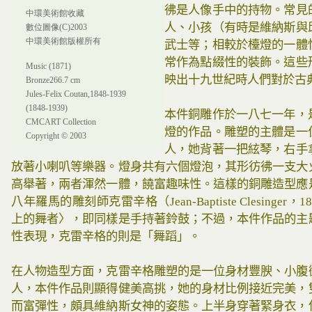
彿是人像手中的持物。常見
中環美術館收藏
人、小孩（有時是維納斯與
數位圖像(C)2003
中環美術館版權所有
武士等；相較於檯燈的一體
常作為點綴性的裝飾。這些
Music (1871)
映出十九世紀時人們對於古
Bronze266.7 cm
Jules-Felix Coutan,1848-1939
(1848-1939)
本件銅雕作於一八七一年，
CMCART Collection
燈的作品。雕塑的主體是一
Copyright © 2003
人，她背著一把絃琴，右手
放著小喇叭等樂器。燈身共有六個燈泡，其形彷彿一支大
高舉著，兩者渾然一體，饒富趣味性。這樣的銅雕造型應
八年羅馬的雕刻師克雷辛格（Jean-Baptiste Clesinger，
上的舞者〉，即同樣是手持著鈴鼓；不過，本件作品的主
性表現，克雷辛格的則是「舞蹈」。
在人物造型方面，克雷辛格雕塑的是一位身材豐腴、小腹
人，本件作品則顯得健美高挑，她的身材比例接近完美，
而富彈性，頗具維納斯女神的姿態。上半身穿著緊身衣，