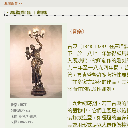
典藏欣賞>>
《音樂》
古東（1848-1939）在庫培烈
下，於一八七一年贏得羅馬
入展沙龍。他所創作的雕刻
九一年至一八九四年間，
管，負責監督許多裝飾性雕
了許多寓言題材的作品，其
築而作的紀念性雕刻。
十九世紀時期，若干古典的
音樂 (1871)
的器物中，它們主要是以繪
銅雕266.7 cm
朱爾-菲利斯‧古東
裝飾或造型，如檯燈的座身
法國 (1848-1939)
其運用形式是以人像作為檯