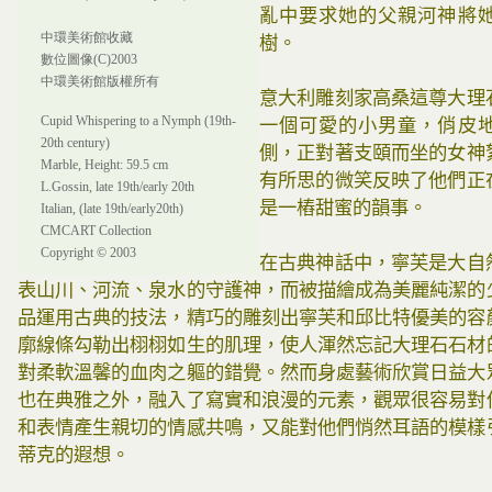
亂中要求她的父親河神將
中環美術館收藏
樹。
數位圖像(C)2003
中環美術館版權所有
意大利雕刻家高桑這尊大理
Cupid Whispering to a Nymph (19th-
一個可愛的小男童，俏皮
20th century)
側，正對著支頤而坐的女神
Marble, Height: 59.5 cm
有所思的微笑反映了他們正
L.Gossin, late 19th/early 20th
是一樁甜蜜的韻事。
Italian, (late 19th/early20th)
CMCART Collection
Copyright © 2003
在古典神話中，寧芙是大自
表山川、河流、泉水的守護神，而被描繪成為美麗純潔的
品運用古典的技法，精巧的雕刻出寧芙和邱比特優美的容
廓線條勾勒出栩栩如生的肌理，使人渾然忘記大理石石材
對柔軟溫馨的血肉之軀的錯覺。然而身處藝術欣賞日益大
也在典雅之外，融入了寫實和浪漫的元素，觀眾很容易對
和表情產生親切的情感共鳴，又能對他們悄然耳語的模樣
蒂克的遐想。