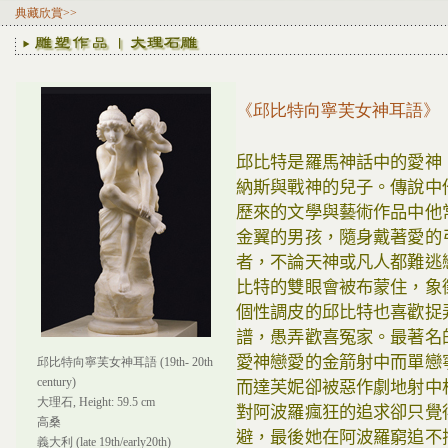
典藏欣賞>>
《邱比特向寧芙女神耳語》
邱比特是羅馬神話中的愛神
納斯與戰神的兒子。傳說中
歷來的文學與藝術作品中他
金翼的男孩，隨身戴著愛的
者，不論天神或凡人都難逃
比特的雙眼會被布蒙住，象
個性調皮的邱比特也喜歡捉
譜，愚弄歡喜冤家。最著名
愛神戀愛的金箭射中而單戀
邱比特向寧芙女神耳語 (19th- 20th
century)
而達芙妮卻被惡作劇地射中
大理石, Height: 59.5 cm
對阿波羅瘋狂的追求卻只覺
高桑
避，最後她在阿波羅窮追不
義大利 (late 19th/early20th)