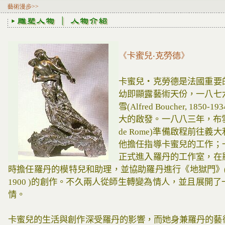
藝術漫步>>
《卡蜜兒‧克勞德》
卡蜜兒‧克勞德是法國重要
幼即顯露藝術天份，一八七
雪(Alfred Boucher, 185
大的啟發。一八八三年，布雪獲
de Rome)準備啟程前往
他擔任指導卡蜜兒的工作；
正式進入羅丹的工作室，在
時擔任羅丹的模特兒和助理，並協助羅丹進行《地獄門》(Gates of
1900 )的創作。不久兩人從師生轉變為情人，並且展開
情。
卡蜜兒的生活與創作深受羅丹的影響，而她身兼羅丹的藝