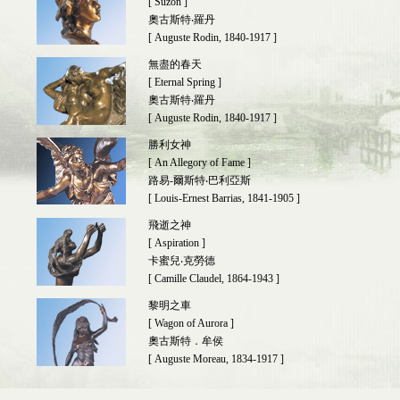
[ Suzon ]
奧古斯特‧羅丹
[ Auguste Rodin, 1840-1917 ]
無盡的春天
[ Eternal Spring ]
奧古斯特‧羅丹
[ Auguste Rodin, 1840-1917 ]
勝利女神
[ An Allegory of Fame ]
路易-爾斯特‧巴利亞斯
[ Louis-Ernest Barrias, 1841-1905 ]
飛逝之神
[ Aspiration ]
卡蜜兒‧克勞德
[ Camille Claudel, 1864-1943 ]
黎明之車
[ Wagon of Aurora ]
奧古斯特．牟侯
[ Auguste Moreau, 1834-1917 ]