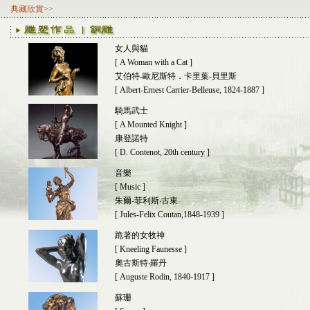
典藏欣賞>>
女人與貓
[ A Woman with a Cat ]
艾伯特-歐尼斯特．卡里葉-貝里斯
[ Albert-Ernest Carrier-Belleuse, 1824-1887 ]
騎馬武士
[ A Mounted Knight ]
康登諾特
[ D. Contenot, 20th century ]
音樂
[ Music ]
朱爾-菲利斯‧古東
[ Jules-Felix Coutan,1848-1939 ]
跪著的女牧神
[ Kneeling Faunesse ]
奧古斯特‧羅丹
[ Auguste Rodin, 1840-1917 ]
蘇珊